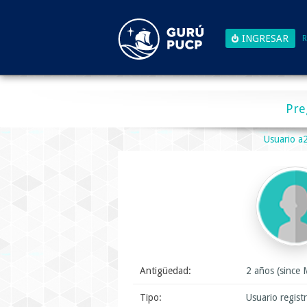
R
Pre
Usuario 
Antigüedad:
2 años (since
Tipo:
Usuario regist