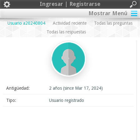
Ingresar | Registrarse
Mostrar Menú
Usuario a20240804
Actividad reciente
Todas las preguntas
Todas las respuestas
Antigüedad:
2 años (since Mar 17, 2024)
Tipo:
Usuario registrado