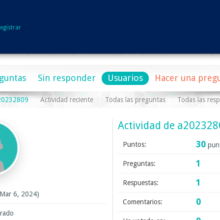
egistrar
guntas
Sin responder
Usuarios
Hacer una preg
a20232809
Actividad reciente
Todas las preguntas
Todas las res
Actividad de a20232
30
Puntos:
punt
1
Preguntas:
1
Respuestas:
 Mar 6, 2024)
0
Comentarios:
trado