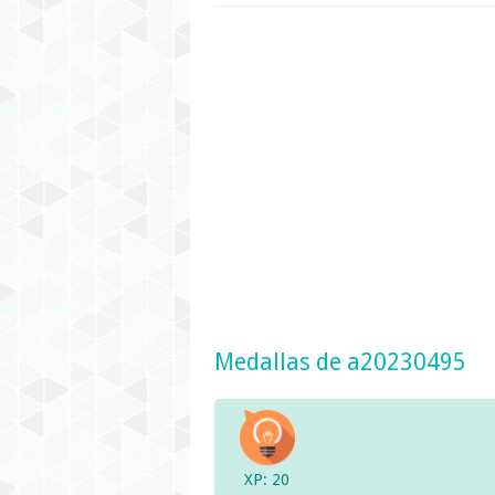
Medallas de a20230495
XP: 20