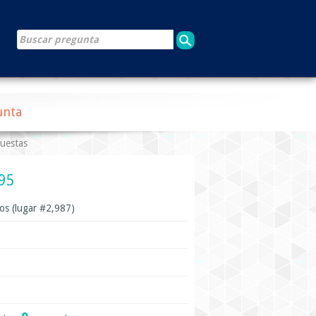
unta
puestas
495
s (lugar #
2,987
)