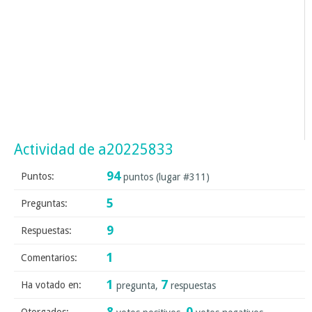
Actividad de a20225833
94
Puntos:
puntos (lugar #
311
)
5
Preguntas:
9
Respuestas:
1
Comentarios:
1
7
Ha votado en:
pregunta,
respuestas
8
0