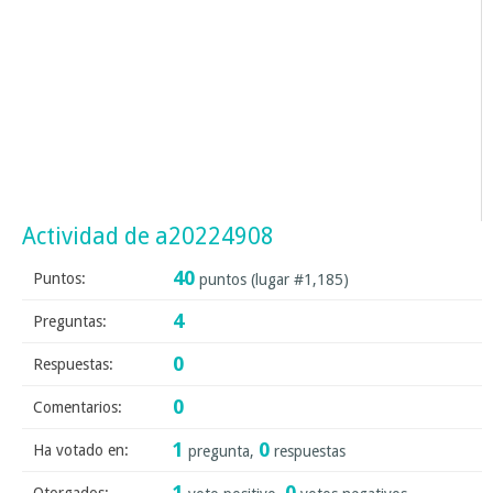
Actividad de a20224908
40
Puntos:
puntos (lugar #
1,185
)
4
Preguntas:
0
Respuestas:
0
Comentarios:
1
0
Ha votado en:
pregunta,
respuestas
1
0