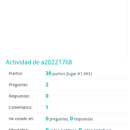
Actividad de a20221768
30
Puntos:
puntos (lugar #
1,963
)
2
Preguntas:
0
Respuestas:
1
Comentarios:
0
0
Ha votado en:
preguntas,
respuestas
0
0