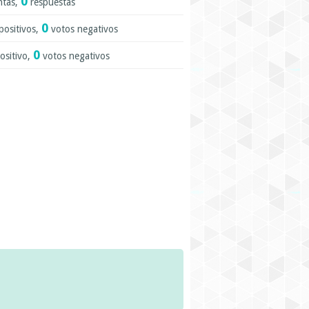
0
ntas,
respuestas
0
positivos,
votos negativos
0
ositivo,
votos negativos