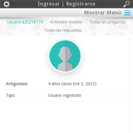
Ingresar | Registrarse
Mostrar Menú
Usuario a20216770
Actividad reciente
Todas las preguntas
Todas las respuestas
Antigüedad:
4 años (since Ene 3, 2022)
Tipo:
Usuario registrado