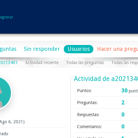
egistrar
guntas
Sin responder
Usuarios
Hacer una preg
a20213401
Actividad reciente
Todas las preguntas
Todas las res
Actividad de a20213
30
Puntos:
punto
2
Preguntas:
0
Respuestas:
 Ago 6, 2021)
0
Comentarios:
trado