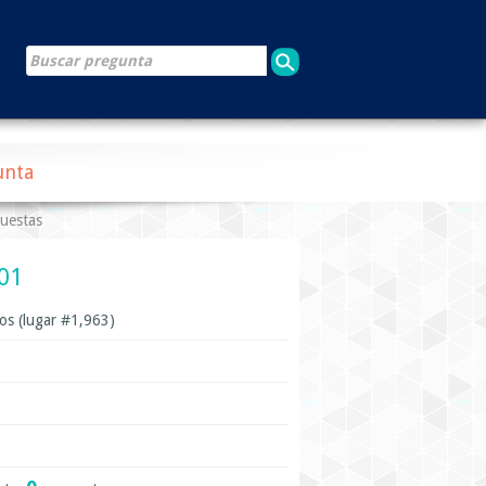
unta
puestas
401
s (lugar #
1,963
)