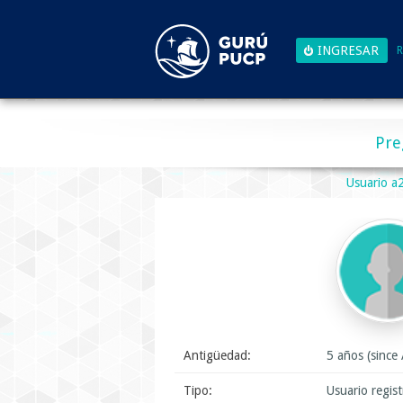
R
Pre
Usuario 
Antigüedad:
5 años (since
Tipo:
Usuario regis