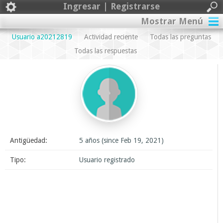
Ingresar | Registrarse
Mostrar Menú
Usuario a20212819
Actividad reciente
Todas las preguntas
Todas las respuestas
Antigüedad:
5 años (since Feb 19, 2021)
Tipo:
Usuario registrado