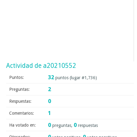
Actividad de a20210552
32
Puntos:
puntos (lugar #
1,736
)
2
Preguntas:
0
Respuestas:
1
Comentarios:
0
0
Ha votado en:
preguntas,
respuestas
0
0