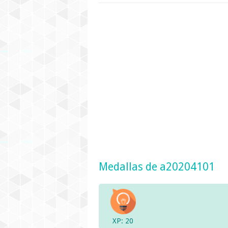
Medallas de a20204101
XP: 20