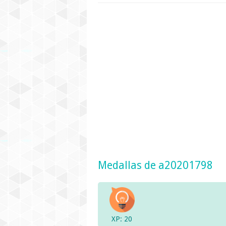
Medallas de a20201798
XP: 20