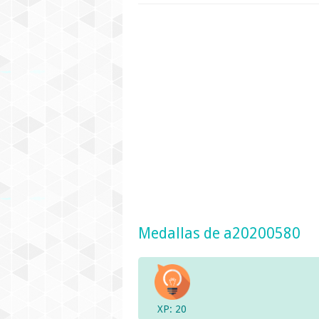
Medallas de a20200580
XP: 20