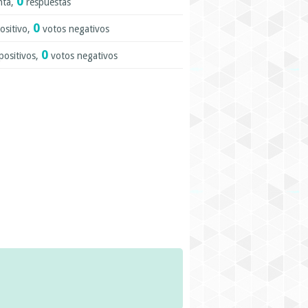
0
nta,
respuestas
0
ositivo,
votos negativos
0
positivos,
votos negativos