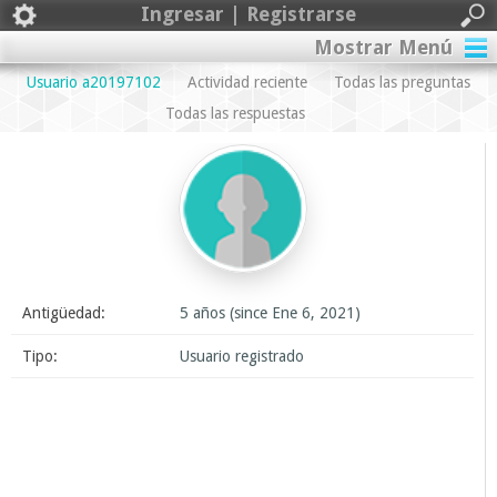
Ingresar | Registrarse
Mostrar Menú
Usuario a20197102
Actividad reciente
Todas las preguntas
Todas las respuestas
Antigüedad:
5 años (since Ene 6, 2021)
Tipo:
Usuario registrado