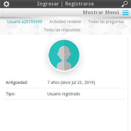
Ingresar | Registrarse
Mostrar Menú
Usuario a20193690
Actividad reciente
Todas las preguntas
Todas las respuestas
Antigüedad:
7 años (since Jul 23, 2019)
Tipo:
Usuario registrado