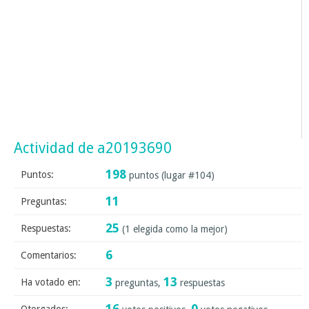
Actividad de a20193690
198
Puntos:
puntos (lugar #
104
)
11
Preguntas:
25
Respuestas:
(
1
elegida como la mejor)
6
Comentarios:
3
13
Ha votado en:
preguntas,
respuestas
16
0