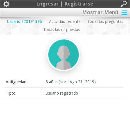
Ingresar | Registrarse
Mostrar Menú
Usuario a20191396
Actividad reciente
Todas las preguntas
Todas las respuestas
Antigüedad:
6 años (since Ago 21, 2019)
Tipo:
Usuario registrado