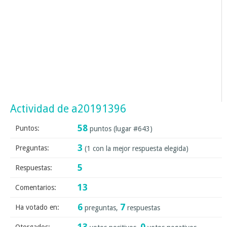
Actividad de a20191396
58
Puntos:
puntos (lugar #
643
)
3
Preguntas:
(
1
con la mejor respuesta elegida)
5
Respuestas:
13
Comentarios:
6
7
Ha votado en:
preguntas,
respuestas
13
0