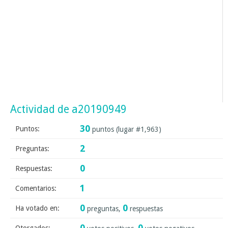
Actividad de a20190949
30
Puntos:
puntos (lugar #
1,963
)
2
Preguntas:
0
Respuestas:
1
Comentarios:
0
0
Ha votado en:
preguntas,
respuestas
0
0