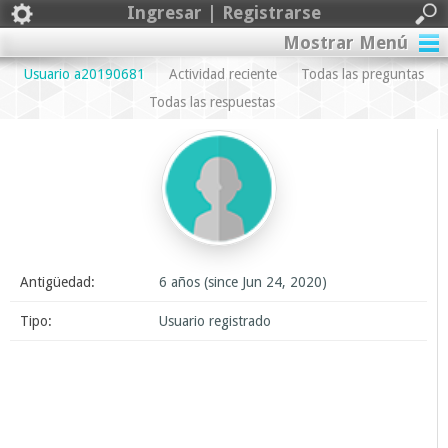
Ingresar | Registrarse
Mostrar Menú
Usuario a20190681
Actividad reciente
Todas las preguntas
Todas las respuestas
Antigüedad:
6 años (since Jun 24, 2020)
Tipo:
Usuario registrado