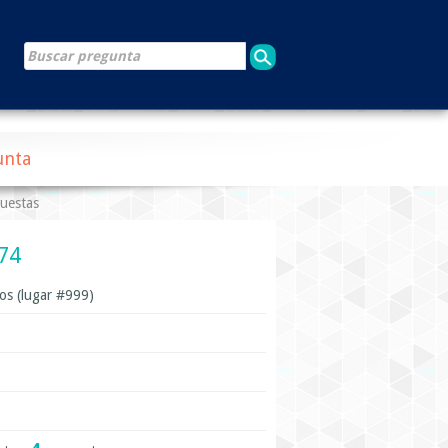
unta
puestas
874
s (lugar #
999
)