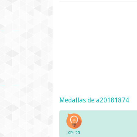
Medallas de a20181874
XP: 20