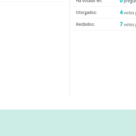
0
Ha votado en:
pregu
4
Otorgados:
votos 
7
Recibidos:
votos 