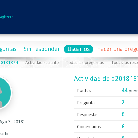
egistrar
guntas
Sin responder
Usuarios
Hacer una preg
a20181874
Actividad reciente
Todas las preguntas
Todas las res
Actividad de a20181
44
Puntos:
punto
2
Preguntas:
0
Respuestas:
 Ago 3, 2018)
6
Comentarios:
trado