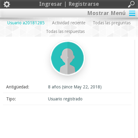
Ingresar | Registrarse
Mostrar Menú
Usuario a20181285
Actividad reciente
Todas las preguntas
Todas las respuestas
Antigüedad:
8 años (since May 22, 2018)
Tipo:
Usuario registrado