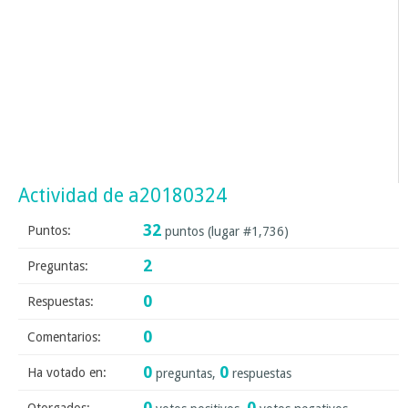
Actividad de a20180324
32
Puntos:
puntos (lugar #
1,736
)
2
Preguntas:
0
Respuestas:
0
Comentarios:
0
0
Ha votado en:
preguntas,
respuestas
0
0