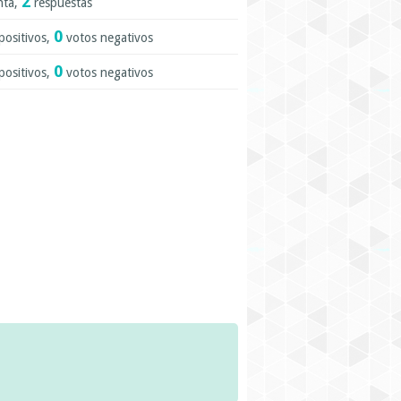
2
nta,
respuestas
0
positivos,
votos negativos
0
positivos,
votos negativos