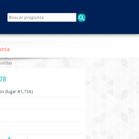
unta
puestas
178
s (lugar #
1,736
)