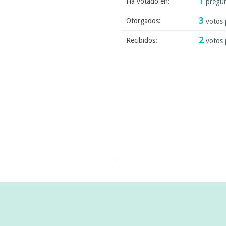
1
Ha votado en:
pregu
3
Otorgados:
votos 
2
Recibidos:
votos 