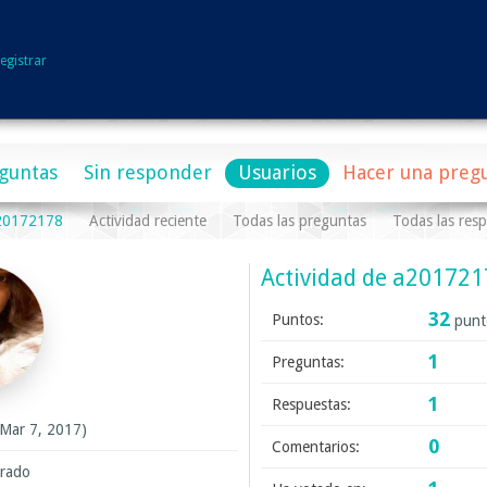
egistrar
guntas
Sin responder
Usuarios
Hacer una preg
a20172178
Actividad reciente
Todas las preguntas
Todas las res
Actividad de a20172
32
Puntos:
punto
1
Preguntas:
1
Respuestas:
 Mar 7, 2017)
0
Comentarios:
trado