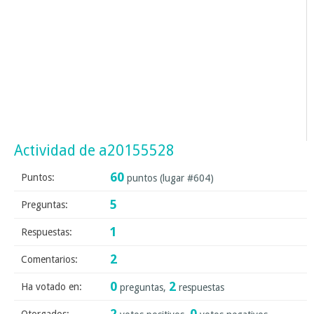
Actividad de a20155528
60
Puntos:
puntos (lugar #
604
)
5
Preguntas:
1
Respuestas:
2
Comentarios:
0
2
Ha votado en:
preguntas,
respuestas
2
0