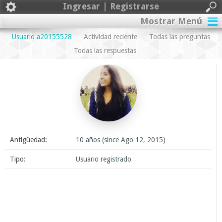
Ingresar | Registrarse
Mostrar Menú
Usuario a20155528
Actividad reciente
Todas las preguntas
Todas las respuestas
Antigüedad:
10 años (since Ago 12, 2015)
Tipo:
Usuario registrado