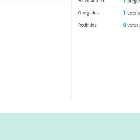
1
Ha votado en:
pregu
1
Otorgados:
voto p
6
Recibidos:
votos 