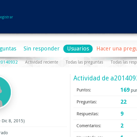
egistrar
guntas
Sin responder
Usuarios
Hacer una preg
a20140932
Actividad reciente
Todas las preguntas
Todas las res
Actividad de a20140
169
Puntos:
pun
22
Preguntas:
9
Respuestas:
e Dic 8, 2015)
2
Comentarios:
trado