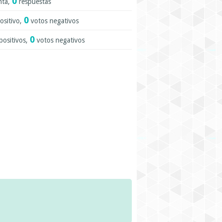
0
nta,
respuestas
0
ositivo,
votos negativos
0
positivos,
votos negativos