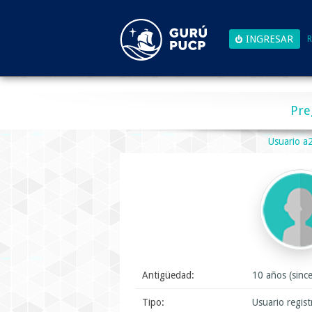
R
Pre
Usuario 
Antigüedad:
10 años (sinc
Tipo:
Usuario regis