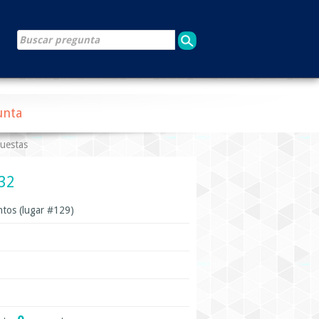
unta
puestas
932
tos (lugar #
129
)