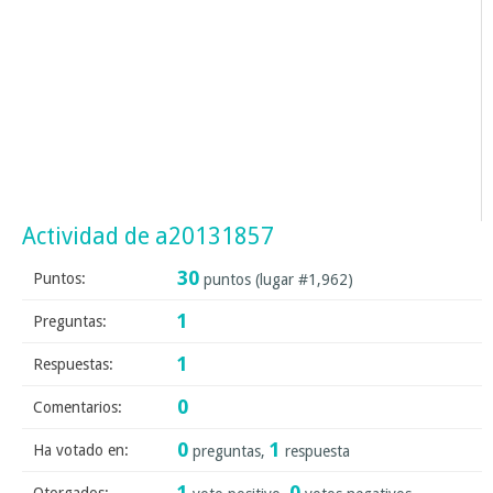
Actividad de a20131857
30
Puntos:
puntos (lugar #
1,962
)
1
Preguntas:
1
Respuestas:
0
Comentarios:
0
1
Ha votado en:
preguntas,
respuesta
1
0