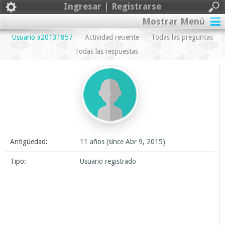
Ingresar | Registrarse
Mostrar Menú
Usuario a20131857
Actividad reciente
Todas las preguntas
Todas las respuestas
Antigüedad:
11 años (since Abr 9, 2015)
Tipo:
Usuario registrado