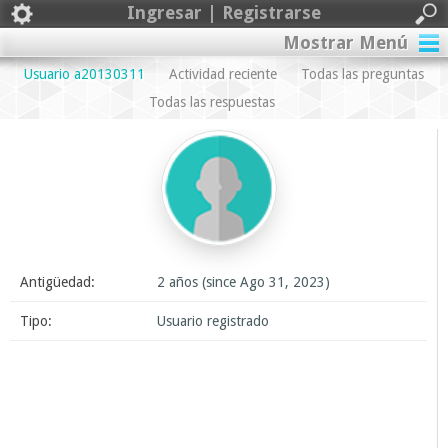
Ingresar | Registrarse
Mostrar Menú
Usuario a20130311
Actividad reciente
Todas las preguntas
Todas las respuestas
Antigüedad:
2 años (since Ago 31, 2023)
Tipo:
Usuario registrado