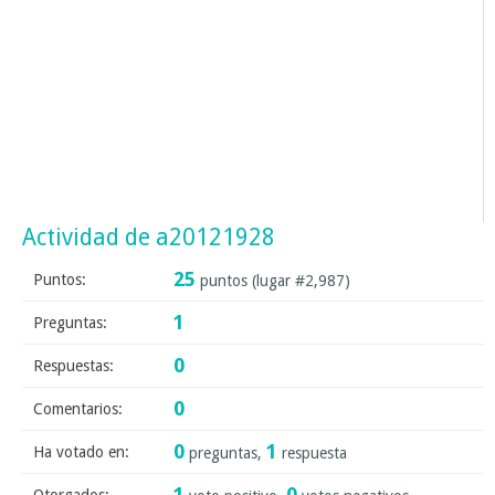
Actividad de a20121928
25
Puntos:
puntos (lugar #
2,987
)
1
Preguntas:
0
Respuestas:
0
Comentarios:
0
1
Ha votado en:
preguntas,
respuesta
1
0