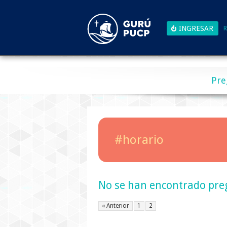
R
Pre
#horario
No se han encontrado pre
« Anterior
1
2