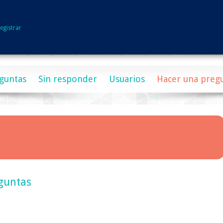
egistrar
guntas
Sin responder
Usuarios
Hacer una preg
guntas